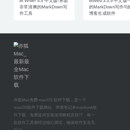
iA Writer 5.5 中文版-界面
MWeb 3.3.9 中文版
非常清爽的MarkDown写
的MarkDown写作
作工具
博客生成软件
赤狐Mac
免费 macOS 软件下载
，是一个
macOS软件下载网站
、
苹果笔记本macbook软
件下载
，免费提供安装
使用教程及技巧
，每一
款软件工具都经过细心测试，确保软件安全无
后门。