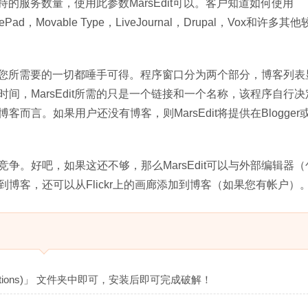
支持的服务数量，使用此参数MarsEdit可以。客户知道如何使用
ypePad，Movable Type，LiveJournal，Drupal，Vox和许多其
容易，您所需要的一切都唾手可得。程序窗口分为两个部分，博客列表
间，MarsEdit所需的只是一个链接和一个名称，该程序自行决
言。如果用户还没有博客，则MarsEdit将提供在Blogger
能竞争。好吧，如果这还不够，那么MarsEdit可以与外部编辑器
加到博客，还可以从Flickr上的画廊添加到博客（如果您有帐户）
ications)」 文件夹中即可，安装后即可完成破解！