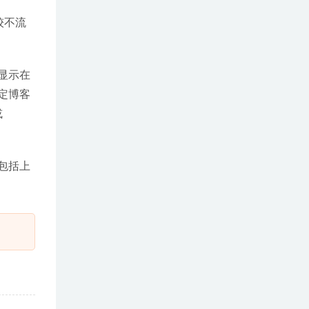
他较不流
显示在
定博客
或
（包括上
。