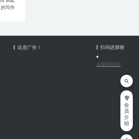
 for Mac
大的写作
这是广告！
扫码进群聊
点我联系站长
会
员
介
绍