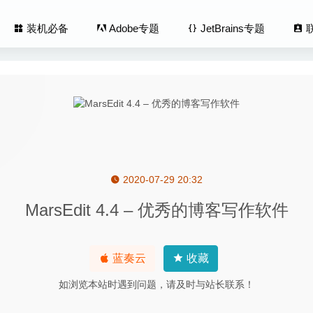
装机必备
Adobe专题
JetBrains专题
2020-07-29 20:32
Instant Advanced 1.3.6 – 快速、优秀的屏幕录制工具
2020-07-19
MarsEdit 4.4 – 优秀的博客写作软件
ire 2026.0.9-个人理财软件
2026-02-04
man Youtube Downloader 3.9.9.45.1509 – 非常方便的Yout
蓝奏云
收藏
 Compare 5.2.5 中文版-专业级文件对比神器
2026-08-05
如浏览本站时遇到问题，请及时与站长联系！
 PDF Editor 3.1.0 for Mac中文版-非常好用的PDF编辑阅读转换工