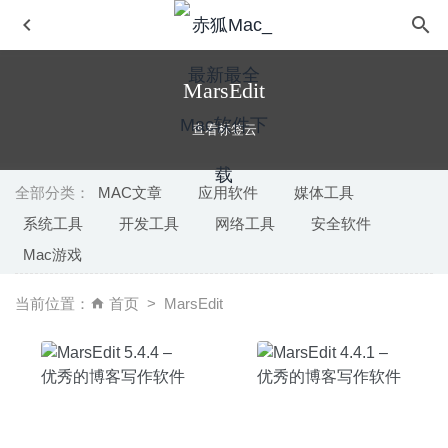
MarsEdit
查看标签云
全部分类：
MAC文章
应用软件
媒体工具
系统工具
开发工具
网络工具
安全软件
Artstudio Pro 2.3.24 – 绘画和照片编辑应用
2020-09-06
Mac游戏
Adobe Premiere Rush 2020 1.5.25 中文版-优秀的短视频
剪辑工具
2020-08-17
当前位置：
首页
MarsEdit
GrandTotal 6.1.6.6 – 发票模板设计及管理工具
2020-07-03
Serial Box 06.2020 – 正版软件激活码序列号大全
2020-06-
02
狂热运输2(transport fever 2) 35915中文版-城市运输模拟
经营游戏
2024-12-28