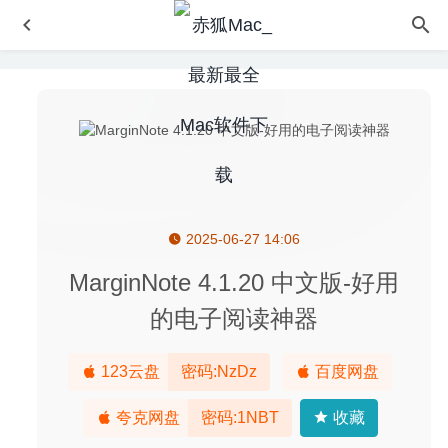
2025-06-27 14:06
Creative Convert 1.3.3 – 文件格式转换工具
2020-06-24
VideoPad Professional 8.40 – 功能齐全且直观易用的视频
MarginNote 4.1.20 中文版-好用
编辑器
2020-07-04
的电子阅读神器
PDF Reader Pro 2.7.4 中文版-PDF文档编辑/批注/OCR/转
换与表格填写工具
2020-08-06
123云盘
密码:NzDz
百度网盘
EtreCheck Pro 6.8.6 – MacOS系统信息监测工具
2024-09-
24
夸克网盘
密码:1NBT
收藏
One Switch 1.35.4 中文版-MacOS必备万能开关工具
2026-