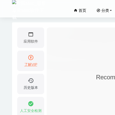
首页
分类
应用软件
了解VIP
Adobe D
Reco
Permut
TrashM
历史版本
Apifox 
JixiPix
01
人工安全检测