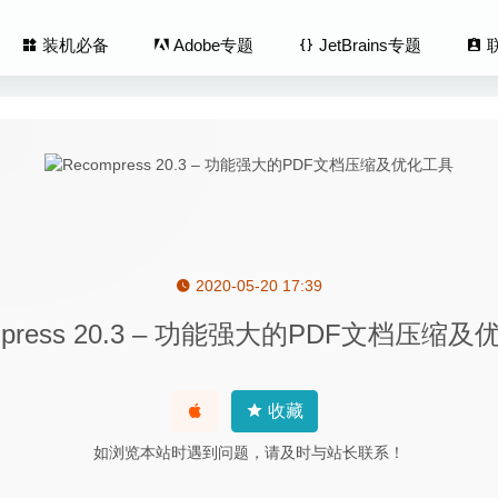
装机必备
Adobe专题
JetBrains专题
2020-05-20 17:39
imension 2021 3.4.4 中文版-三维3D建模工具
2022-10-17
mpress 20.3 – 功能强大的PDF文档压缩
e 3.4.9 中文版-音视频格式转换工具
2020-05-19
e 3.5.6 – 易用的软件卸载工具
2024-01-06
1.0.1 – 比 Postman 更好用的接口管理平台
2020-07-24
收藏
 Kyoobik Photo for Mac 1.34 for Mac- 轻松将图片变成几何格栅
如浏览本站时遇到问题，请及时与站长联系！