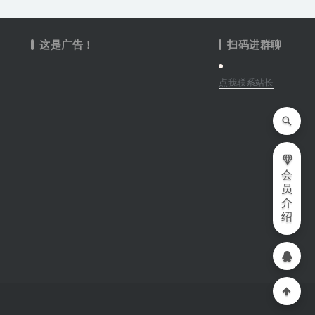
这是广告！
扫码进群聊
点我联系站长
会
员
介
绍