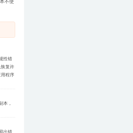
根本不使
规性错
以恢复许
应用程序
副本，
易出错