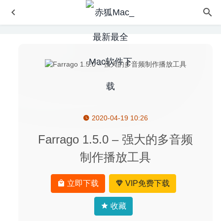
2020-04-19 10:26
Wondershare UniConverter 15.7.2 中文版-最好的视频格式
转换器
2024-09-12
Farrago 1.5.0 – 强大的多音频
荒野大镖客Red Dead Redemption 1.0.42.46611-开放世界
制作播放工具
动作冒险游戏
2025-01-18
解决无法打开“xxx.pkg”，因为它不是从App Store下载导致
立即下载
VIP免费下载
无法安装的办法
2020-02-13
Downie 4.0.16 中文版-视频网站视频下载工具
2020-07-08
收藏
Wondershare Recoverit 9.0.0.20 – 超强的数据恢复软件