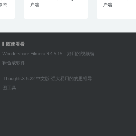
与静态
户端
户端
随便看看
Wondershare Filmora 9.4.5.15 – 好用的视频编
辑合成软件
iThoughtsX 5.22 中文版-强大易用的的思维导
图工具