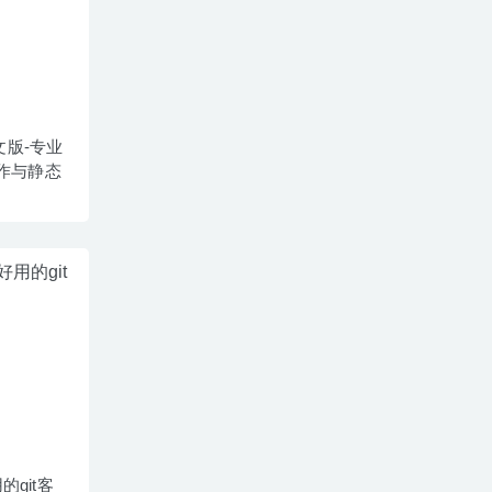
中文版-专业
写作与静态
用的git客