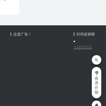
这是广告！
扫码进群聊
点我联系站长
会
员
介
绍