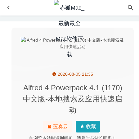
2020-08-05 21:35
NCH Prism Plus 11.20 – 视频格式转换器
2024-11-10
AltTab 4.11.1 中文版-窗口快速切换神器
2020-07-31
Alfred 4 Powerpack 4.1 (1170)
BusyCal 3.10.0 中文版-优秀的任务日历软件
2020-05-11
中文版-本地搜索及应用快速启
ExactScan Pro 20.5.28 中文版-专业的文档扫描及扫描仪驱
动
动程序软件
2020-06-01
Magoshare Data Recovery Professional 4.1 for Mac-
蓝奏云
收藏
MacOS数据恢复软件
2020-02-24
如浏览本站时遇到问题，请及时与站长联系！