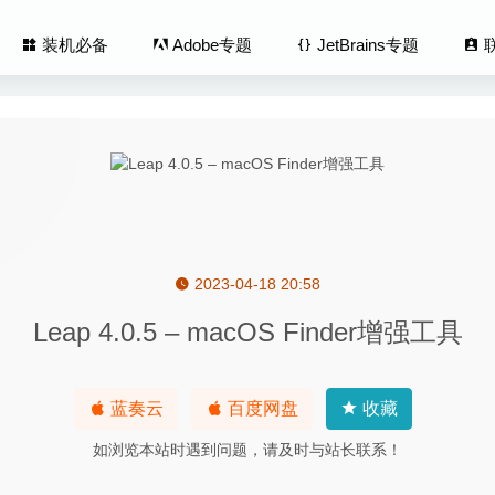
装机必备
Adobe专题
JetBrains专题
2023-04-18 20:58
t Premium 15.0.14 中文版-可多重连接的数据库管理工具
2020-04-16
Leap 4.0.5 – macOS Finder增强工具
nstruments Reaktor 6 6.4.3 – 专业的音频合成软件
2021-09-26
t Pro 14.0.0 – 专业摄像直播视频工具
2020-09-07
 PRO 2.3.1 中文版 – DLNA媒体服务器软件
2022-11-13
蓝奏云
百度网盘
收藏
Desktop Manager Enterprise 2020.2.0.0 中文版-非常优秀的
如浏览本站时遇到问题，请及时与站长联系！