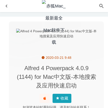
2020-03-21 9:48
Folx Pro 5.34 中文版-MacOS平台必备的下载工具
2026-
06-04
Alfred 4 Powerpack 4.0.9
Boxy SVG 3.38.0 – 专业的SVG图像矢量编辑器
2020-05-11
(1144) for Mac中文版-本地搜索
Disk Analyzer Pro 4.3 – 专业的磁盘分析工具
2022-10-15
及应用快速启动
微信小助手 2.6.6 中文版-微信登录免认证消息防撤回及微信
多开
2020-09-02
收藏
Visual Studio Code 1.48.0 中文版-微软轻量开源全能代码
编辑器
2020-08-16
如浏览本站时遇到问题，请及时与站长联系！