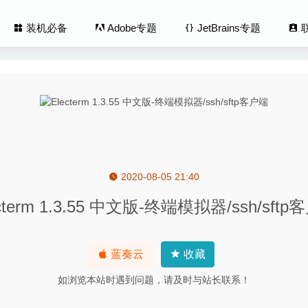
装机必备
Adobe专题
JetBrains专题
2020-08-05 21:40
g 2.11.5 (13649) 中文版-终极完美IOS设备管理工具
2020-04-17
cterm 1.3.55 中文版-终端模拟器/ssh/sft
ft iOS Toolkit 1.1.66 – 优秀的iPhone数据恢复软件
2020-04-27
t 2.4.7 – macOS 剪贴板增强管理工具
2025-07-14
s for IOS 8.6.0(20200513) 中文版-优秀的iPhone设备管理工具
20
蓝奏云
收藏
dia Server 1.21.4.4079 – 最受欢迎的流媒体服务器软件
2021-02-27
如浏览本站时遇到问题，请及时与站长联系！