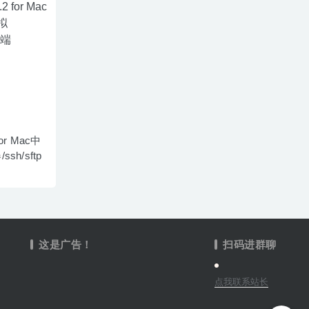
 for Mac中
sh/sftp
这是广告！
扫码进群聊
点我联系站长