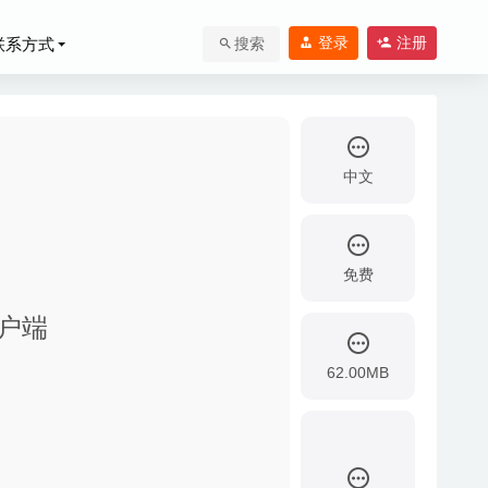
登录
注册
联系方式
搜索
中文
免费
p客户端
62.00MB
20-05-16