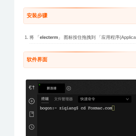
安装步骤
将 「
electerm
」 图标按住拖拽到 「应用程序(Appli
软件界面