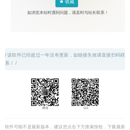
收藏
PullTube 1.4.4 中文版-非常好用的高颜值Youtube视频下载
器
2020-05-25
如浏览本站时遇到问题，请及时与站长联系！
/ 该软件已经超过一年没有更新，如链接失效请直接扫码联
系！ /
软件可能不是最新版本，建议您点击下方搜索按钮，下载最新