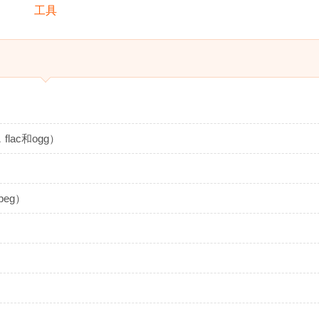
ac和ogg）
eg）