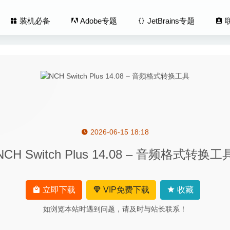
装机必备
Adobe专题
JetBrains专题
2026-06-15 18:18
Browser 85.1.13.86 中文版-超强广告拦截而且能赚钱的网页浏览器
NCH Switch Plus 14.08 – 音频格式转换工
Photoshop 2020 21.1.2 (免激活版) 中文版-最优秀的图片处理工具
leaner Premium 1.3.2 for Mac- mac系统优化清理杀毒工具
2020-
ize 2020.1 14.1.0 (8865) 中文版-优秀的图片无损放大软件
2020-0
立即下载
VIP免费下载
收藏
ar 366 II 2.8.3 中文版-最为强大的菜单栏日历提醒工具
2020-05-02
如浏览本站时遇到问题，请及时与站长联系！