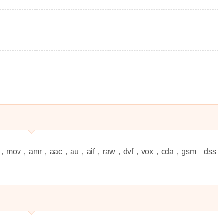
，mov，amr，aac，au，aif，raw，dvf，vox，cda，gsm，ds