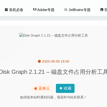
装机必备
Adobe专题
JetBrains专题
2020-09-09 19:00
h Perfectly Clear Complete 3.10.0.1802 – 图像磨皮调色美化工具
Disk Graph 2.1.21 – 磁盘文件占用分析工
2.2.5 – 触控板绘画工具
2023-11-11
sk Maya 2026 中文版-优秀的三维动画制作软件
2025-08-19
ouch 1.17.9 – 触控板多点自定义手势操作
2020-04-29
蓝奏云
收藏
dWave 1.24 – 简单易用的音频编辑软件
2020-09-20
如浏览本站时遇到问题，请及时与站长联系！