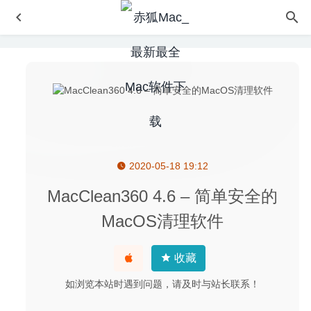
2020-05-18 19:12
EzyCal 2.7 中文版-日历与提醒事项管理工具
2026-08-07
Iconset 1.3.9 for Mac英文版-SVG矢量图标管理工具
2020-
MacClean360 4.6 – 简单安全的
03-27
MacOS清理软件
Visual Studio Code 1.48.2 中文版-微软轻量开源全能代码
编辑器
2020-08-26
收藏
4K Video Downloader 4.13.0.3800 中文版-YouTube、
Vimeo视频下载工具
2020-08-16
如浏览本站时遇到问题，请及时与站长联系！
SpamSieve 3.3.1 – 功能强大的垃圾邮件过滤器
2026-07-17