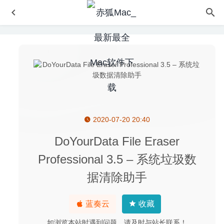
2020-07-20 20:40
MAMP PRO 5.6 for Mac- Web本地开发环境集成应用
2020-03-09
DoYourData File Eraser
WinX DVD Ripper 6.5.2.20200630 中文版-最受欢迎的DVD
Professional 3.5 – 系统垃圾数
视频转换软件
2020-07-03
据清除助手
Bookends 13.4.5 – 全功能的文献信息管理工具
2020-09-06
2Do 2.6.15 for Mac中文版-非常优秀的任务待办管理工具
GTD
2020-02-27
蓝奏云
收藏
Djay Pro 2.2 – 专业的DJ打碟软件
2020-05-20
如浏览本站时遇到问题，请及时与站长联系！