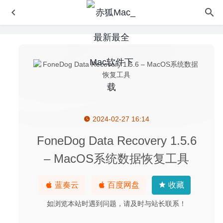
2024-02-27 16:14
SQLPro Studio 2020.18 for Mac- 多用途数据库管理工具
2020-03-05
FoneDog Data Recovery 1.5.6
AweEraser 4.5 – 文件及数据永久删除工具
2020-12-14
– MacOS系统数据恢复工具
Sketch 67 中文版-优秀的矢量绘图软件
2020-07-02
PDF Expert 2.5.10 中文版-最好用的PDF工具之一
2020-08-
蓝奏云
百度网盘
收藏
05
如浏览本站时遇到问题，请及时与站长联系！
iMazing 2.11.7 中文版-终极完美IOS设备管理工具
2020-06-
25