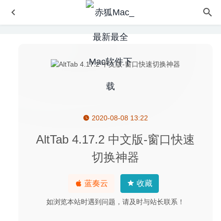
2020-08-08 13:22
Typora 0.9.9.34.1 中文版-非常简洁的markdown编辑器
2020-07-13
AltTab 4.17.2 中文版-窗口快速
火车山谷世界(Train Valley World) 1.8.8 中文版-引人入胜的
切换神器
运输大亨游戏
2025-05-22
Downie 4.0.6 for Mac中文版-视频网站视频下载工具
2020-
蓝奏云
收藏
03-31
Luxion Keyshot Pro 9.3.14 中文版-强大的3D动画渲染制作
如浏览本站时遇到问题，请及时与站长联系！
工具
2020-04-29