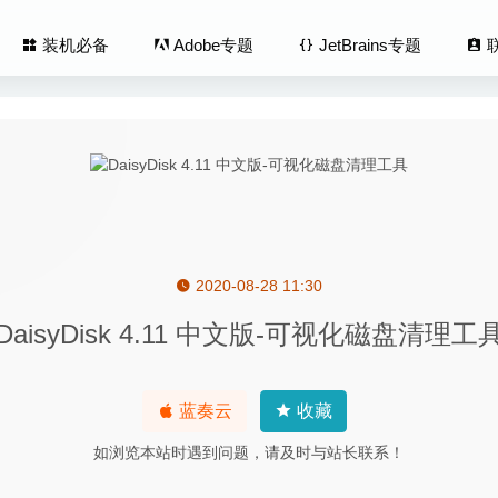
装机必备
Adobe专题
JetBrains专题
2020-08-28 11:30
tions 6.5.65111 – 桌面图标整理神器
2020-07-21
DaisyDisk 4.11 中文版-可视化磁盘清理工
h Perfectly Clear Complete 3.10.0.1801 – 图像磨皮调色美化工具
man Youtube Downloader 3.9.9.38 – 非常方便的Youtube视
蓝奏云
收藏
nder 3.8.6 – 双面板文件管理工具
2020-08-15
如浏览本站时遇到问题，请及时与站长联系！
cker 3.2.5 中文版-实用的网站内容离线下载器
2020-09-13