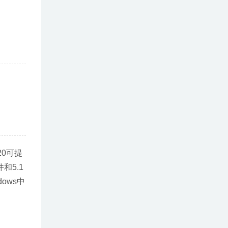
20可提
和5.1
dows中