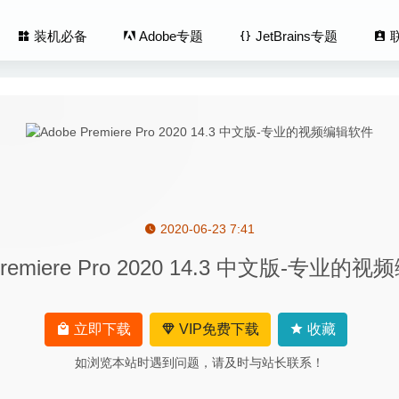
装机必备
Adobe专题
JetBrains专题
2020-06-23 7:41
 65.1 中文版-优秀的矢量绘图软件
2020-05-05
Premiere Pro 2020 14.3 中文版-专业
Wave 1.23.1 for Mac- 简单易用的音频编辑软件
2020-04-06
.3.1 免费版-轻量级的屏幕录制工具
2020-08-21
us Library 3.9.3 – 优秀的个人媒体信息管理工具
2021-01-24
立即下载
VIP免费下载
收藏
lity 4.2.4 中文版-功能强大的备注记录工具
2020-06-26
如浏览本站时遇到问题，请及时与站长联系！