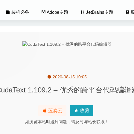
装机必备
Adobe专题
JetBrains专题
2020-08-15 10:05
us Zap Pro 3.9.1.9 中文版-MacOS全面的杀毒软件
2020-06-28
CudaText 1.109.2 – 优秀的跨平台代码编辑
lus! 3.7.4 – 小巧的手写笔画图工具
2022-01-27
tor 1.2.7 – 图像照片Exif元数据编辑工具
2025-05-22
ger Pro Edition 1.7.1.1530 – 图片管理软件
2020-06-05
蓝奏云
收藏
aphic Designer 2.1.2 – 优秀的平面设计工具
2020-07-21
如浏览本站时遇到问题，请及时与站长联系！