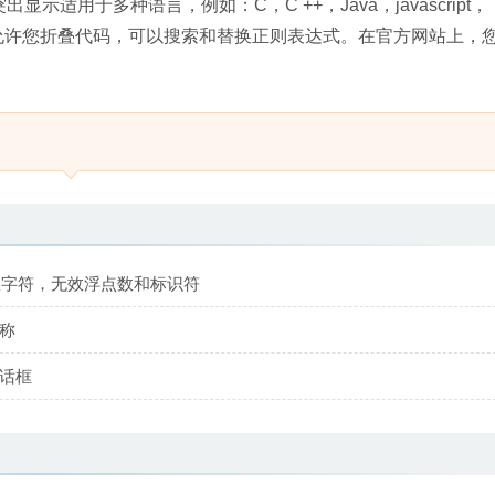
适用于多种语言，例如：C，C ++，Java，javascript，
daText允许您折叠代码，可以搜索和替换正则表达式。在官方网站上，
无效字符，无效浮点数和标识符
名称
对话框