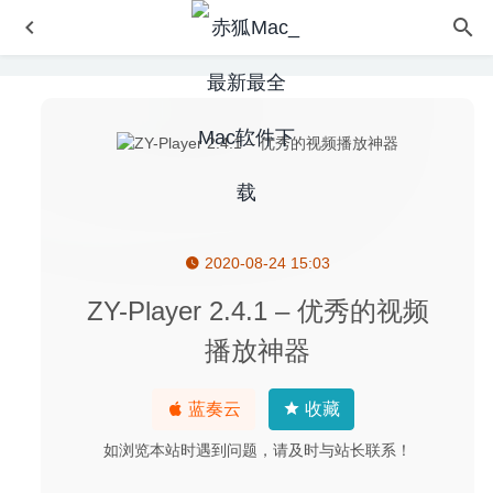
2020-08-24 15:03
Sharks 3D 2.0.0 – 海洋鲨鱼动态桌面壁纸
2020-09-09
ImageRanger Pro Edition 1.7.5.1605 – 图片管理软件
ZY-Player 2.4.1 – 优秀的视频
2020-09-05
播放神器
Rumpus Pro 10.0.9 – 专业 FTP 服务器搭建软件
2024-09-
25
蓝奏云
收藏
Affinity Designer 2.6.5 中文版-最流畅的矢量图形设计工具
2025-10-28
如浏览本站时遇到问题，请及时与站长联系！
iCollections 6.4.64004 – 桌面图标整理神器
2020-05-16