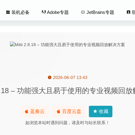
装机必备
Adobe专题
JetBrains专题
2026-06-07 13:43
hooter 4.16 – 数码相机控制软件
2020-05-26
i 2.8.18 – 功能强大且易于使用的专业视频回
Spektrel Art 1.1.7 – 图片锐化处理工具
2020-07-09
Flow 10.5.2-非常优秀的屏幕录像软件
2026-02-23
r(射手影音播放器) 4.9.3 Beta0 中文版-功能强大的智能视频播放器
蓝奏云
百度云盘
收藏
ce Alchemist 2020.3.2 – 专注于材料创作与管理软件
2021-02-27
如浏览本站时遇到问题，请及时与站长联系！