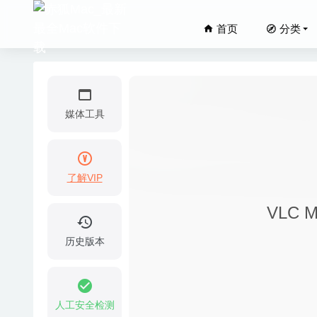
首页
分类
媒体工具
了解VIP
UI Brows
VLC 
FSNote
GoodNo
历史版本
Darkro
诺科nor
人工安全检测