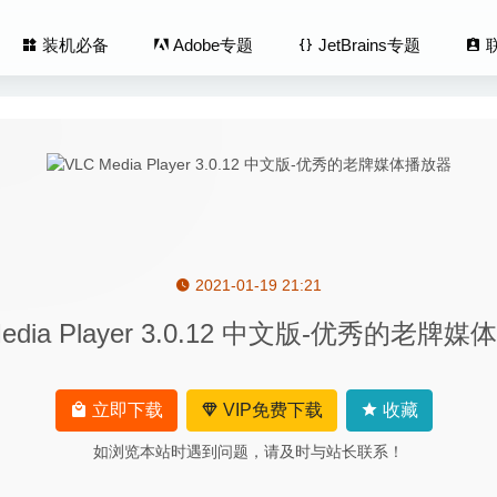
装机必备
Adobe专题
JetBrains专题
2021-01-19 21:21
er 3.0.2 – AppleScript GUI脚本的最佳助手
2020-12-22
Media Player 3.0.12 中文版-优秀的老牌
s 4.1.3 中文版-轻量级笔记软件
2020-04-13
tes 5.9.8 中文版-最好的手写笔记应用
2022-04-25
om 6.0.7 中文版 – 强大的照片和视频编辑器
2022-08-22
立即下载
VIP免费下载
收藏
co 1.5.0 中文版-美国南部神秘世界冒险游戏
2025-02-28
如浏览本站时遇到问题，请及时与站长联系！