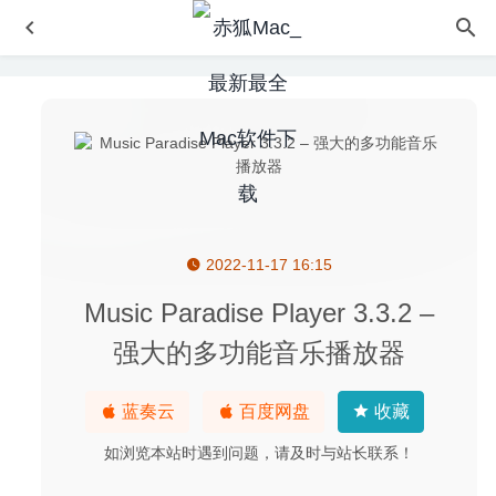
2022-11-17 16:15
GoodNotes 5.5.3 中文版-最好的手写笔记应用
2020-08-29
Electerm 1.0.31 for Mac中文版-终端模拟器/ssh/sftp客户端
Music Paradise Player 3.3.2 –
2020-02-28
强大的多功能音乐播放器
ON1 Photo RAW 2020 14.0.1.8205 for Mac中文版-专业级
摄影后期图像处理软件
2020-03-15
蓝奏云
百度网盘
收藏
DeadAge2(尸变纪元2) 1.42 中文版 – 末日丧尸生存回合制
游戏
2023-05-11
如浏览本站时遇到问题，请及时与站长联系！
MaxCommander 2.6 – 双窗格文件管理工具
2023-01-26