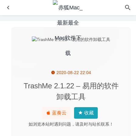
2020-08-22 22:04
Athentech Perfectly Clear Complete 3.10.0.1793 – 图像磨
皮调色美化工具
2020-05-03
TrashMe 2.1.22 – 易用的软件
Better And Better 2.0.6 Beta – 鼠标触控板手势增强神器
卸载工具
2020-08-19
FileMaker Pro Advanced 19.0.1.116 中文版-强大且便捷的
蓝奏云
收藏
App开发神器
2020-05-27
Translatium 10.2.1 for Mac中文版-多功能能且超快的Mac
如浏览本站时遇到问题，请及时与站长联系！
翻译工具
2020-03-10