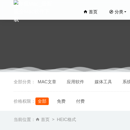
首页
分类
雄心壮志Bi
全部分类：
MAC文章
应用软件
媒体工具
系
PrefEdi
Mirror 
价格权限：
全部
免费
付费
Brave 
Kit for 
当前位置：
首页
HEIC格式