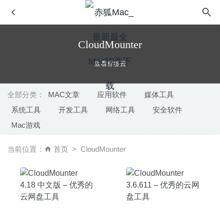
CloudMounter
查看标签云
全部分类：
MAC文章
应用软件
媒体工具
系统工具
开发工具
网络工具
安全软件
RAR Extractor Expert Pro 3.0 中文版 – 文件快速解压软件
Mac游戏
2021-05-17
Athentech Perfectly Clear Complete 3.10.0.1802 – 图像磨
当前位置：
首页
CloudMounter
皮调色美化工具
2020-07-08
Super Vectorizer Pro 2.3.3 中文版 – 独特的Mac矢量图像
处理软件
2023-07-06
File Multi Tool 6.23 – 文件创建/修改日期编辑
2020-05-06
ToothFairy 2.8.8 中文版 – MacOS一键切换连接蓝牙设备