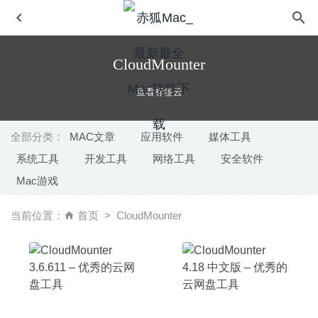
CloudMounter
查看标签云
全部分类：
MAC文章
应用软件
媒体工具
系统工具
开发工具
网络工具
安全软件
DaVinci Resolve Studio(达芬奇) 16.2.1 中文版-顶级视频调
Mac游戏
色剪辑软件
2020-04-22
Privatus 6.2.5 – 网页缓存自动清理工具
2020-08-25
当前位置：
首页
CloudMounter
Cinema 4D (C4D) vS22.118 中文版-C4D动画设计工具
2020-08-09
FonePaw Screen Recorder 3.9.0 中文版-非常好用的屏幕
录像、截图工具
2025-01-09
iA Writer 5.4.4 for Mac中文版-界面非常清爽的MarkDown