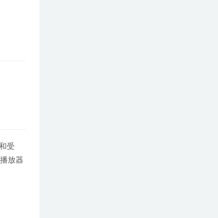
和受
D播放器