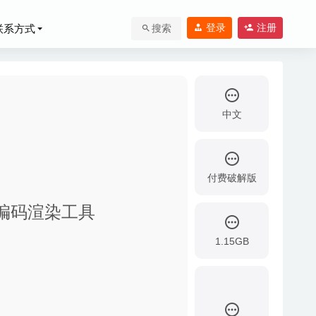
登录
注册
联系方式
搜索
中文
付费破解版
和音频编码渲染工具
1.15GB