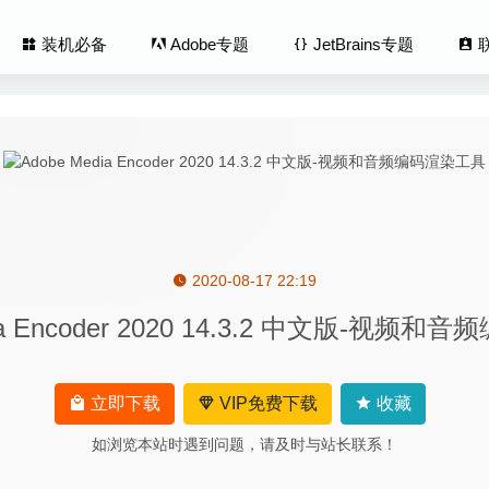
装机必备
Adobe专题
JetBrains专题
2020-08-17 22:19
hare Recoverit 8.7.2.29 – 超强的数据恢复软件
2020-05-23
dia Encoder 2020 14.3.2 中文版-视频
2.2.4-macOS系统状态监控软件
2025-10-07
htsX 5.20.1 for Mac中文版-强大易用的的思维导图工具
2020-04-03
ouch 1.18.4 – 触控板多点自定义手势操作
2020-09-07
立即下载
VIP免费下载
收藏
 Pro 2.17.1 中文版-易用且强大的视频播放器
2026-07-30
如浏览本站时遇到问题，请及时与站长联系！