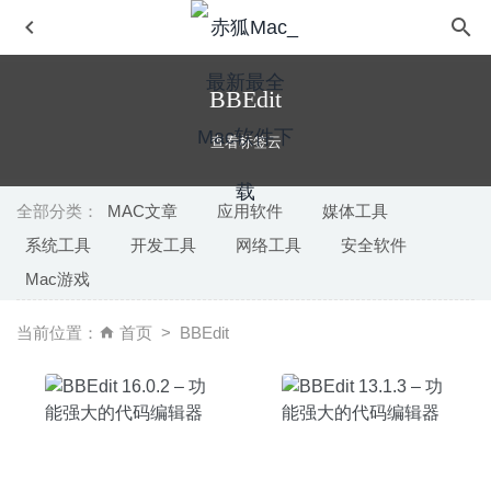
BBEdit
查看标签云
全部分类：
MAC文章
应用软件
媒体工具
系统工具
开发工具
网络工具
安全软件
Steinberg VST Live Pro 2.1.0-先进的现场表演系统
2024-
Mac游戏
10-10
Wirecast Pro 13.1.1 – 专业摄像直播视频工具
2020-04-24
当前位置：
首页
BBEdit
Performance Test 4.4.2-macOS系统基准测试器硬盘测速
工具
2026-06-25
RSS button for Safari 1.7.3 破解版–RSS阅读插件
2022-02-
07
Sublime Merge 1.0.0.1 Build 2002 Dev for Mac- 专业的Git