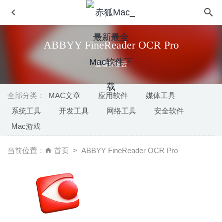
ABBYY FineReader OCR Pro
查看标签云
全部分类：
MAC文章
应用软件
媒体工具
系统工具
开发工具
网络工具
安全软件
Liquivid Video Merge 1.4.1 – 视频剪辑合并工具
2020-04-
Mac游戏
28
Audirvana 3.5.38 中文版-专业无损音乐播放器
2020-06-18
当前位置：
首页
ABBYY FineReader OCR Pro
GoodNotes 5.4.36 中文版-最好的手写笔记应用
2020-08-09
MacClean 3.6.0 for Mac- 智能的MacOS系统清理工具
2020-03-26
GoodNotes 5.5.1 中文版-最好的手写笔记应用
2020-08-27