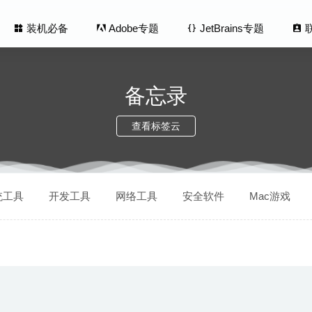
装机必备
Adobe专题
JetBrains专题
备忘录
查看标签云
humbnails Maker 3.3.1 – 视频缩略图制作工具
2020-05-28
统工具
开发工具
网络工具
安全软件
Mac游戏
ower Manager 5.4.9 – 简单易用的电源管理软件
2020-07-28
r 7.2.0 for Mac- 优秀的Airplay投屏工具
2020-03-16
VG 3.38.0 – 专业的SVG图像矢量编辑器
2020-05-11
t 5.2.2 中文版-专业的logo与图标矢量图形设计软件
2026-03-04