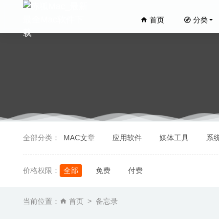
首页
分类
Movie T
全部分类：
MAC文章
应用软件
媒体工具
系
DssW P
AirServe
价格权限：
全部
免费
付费
Boxy S
Logois
当前位置：
首页
备忘录