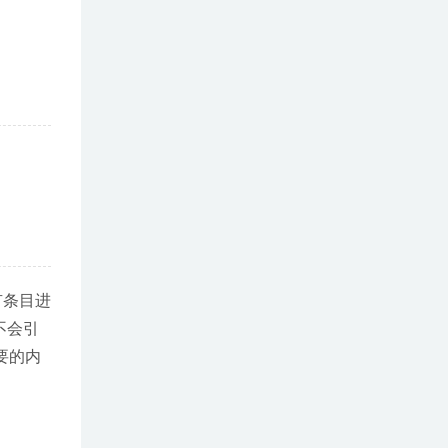
有条目进
不会引
要的内