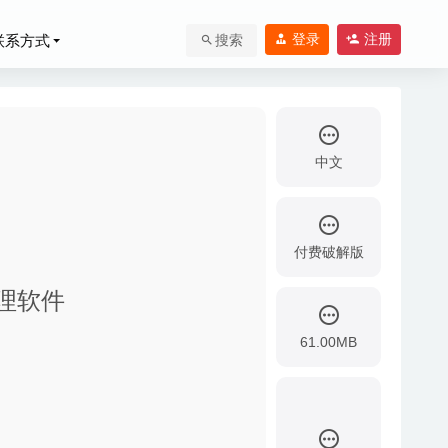
登录
注册
联系方式
搜索
中文
付费破解版
20-06-21
管理软件
20
61.00MB