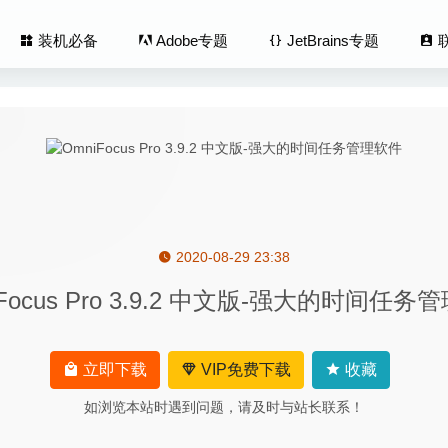
装机必备
Adobe专题
JetBrains专题
2020-08-29 23:38
s for IOS 8.7.0(20200616) 中文版-优秀的iPhone设备管理工具
20
iFocus Pro 3.9.2 中文版-强大的时间任务
ft Screen Recorder 2.2.16 中文版 – 专业的屏幕录像工具
2024-08-
5.1.5 中文版 – 思想家专用的写作软件
2025-05-26
cker 3.2.1 – 实用的网站内容离线下载器
2020-07-09
立即下载
VIP免费下载
收藏
 Folder X 5.5 B2 – 实用的菜单栏增强工具
2020-07-31
如浏览本站时遇到问题，请及时与站长联系！