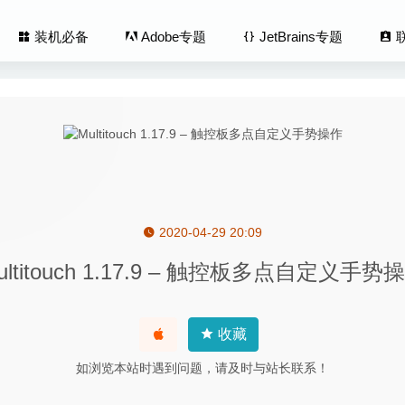
装机必备
Adobe专题
JetBrains专题
2020-04-29 20:09
 2.5.3 fixed 中文版-微信登录免认证消息防撤回及微信多开
2020
ultitouch 1.17.9 – 触控板多点自定义手势
d 1.40 – 高级文件搜索工具
2026-08-04
ource 4.2.5 中文版-功能强大的Mac音量控制器
2020-07-24
5.1.5 中文版 – 思想家专用的写作软件
2025-05-26
收藏
es 4.9 中文版 – 屏幕分辨率快速调节神器
2021-11-01
如浏览本站时遇到问题，请及时与站长联系！