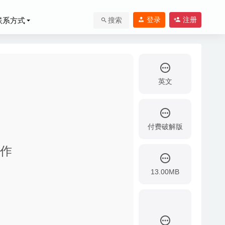
登录
注册
联系方式
搜索
英文
付费破解版
-04-08
操作
13.00MB