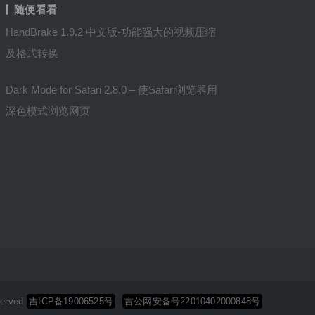
随便看看
HandBrake 1.9.2 中文版-功能强大的视频压缩
及格式转换
Dark Mode for Safari 2.8.0 – 使Safari浏览器用
深色模式浏览网页
erved
吉ICP备19006525号
吉公网安备号22010402000848号