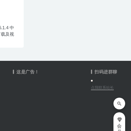
6.1.4 中
下载及视
这是广告！
扫码进群聊
点我联系站长
会