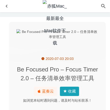
2020-07-03 20:03
Scrutiny 9.8.4 – 老牌网站分析优化工具
2020-08-10
Movist Pro 2.17.2 中文版-易用且强大的视频播放器
2026-
Be Focused Pro – Focus Timer
08-07
2.0 – 任务清单效率管理工具
NAIAD 1.0.7 中文版-风格且独特治愈冒险游戏
2024-12-28
InstaBro 5.3.4 – 优秀的Instagram照片下载工具
2020-06-
蓝奏云
收藏
15
如浏览本站时遇到问题，请及时与站长联系！
AnyMP4 iPhone Transfer Pro 9.0.72 – 优秀的iPhone数据
传输软件
2023-11-30