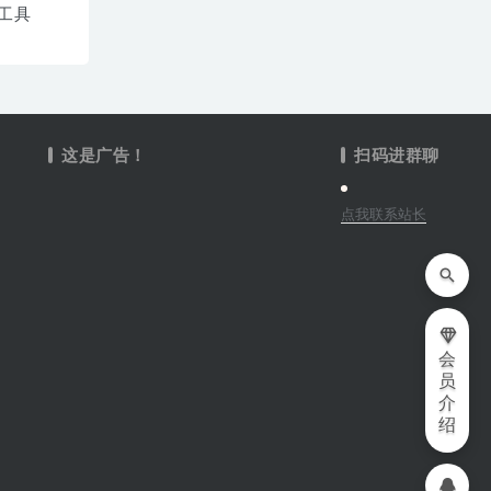
工具
这是广告！
扫码进群聊
点我联系站长
会
员
介
绍