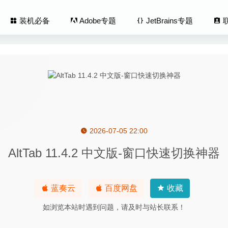
装机必备
Adobe专题
JetBrains专题
2026-07-05 22:00
ty 1.8.6 中文版-优秀的OpenVPN客户端
2020-07-08
AltTab 11.4.2 中文版-窗口快速切换神器
ld(环世界) 1.6.4850 中文版 – 模拟策略经营沙盒类游戏
2026-06-17
1.7.0 – 防止屏幕休眠工具
2020-05-03
 Pro 2.7.3 (2370) for Mac中文版-多音轨音频编辑器
2020-02-18
蓝奏云
百度网盘
收藏
orter 1.5.7 – 固态硬盘健康状况检测工具
2021-01-13
如浏览本站时遇到问题，请及时与站长联系！