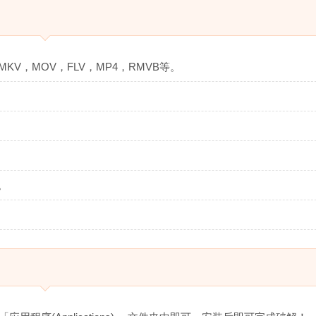
KV，MOV，FLV，MP4，RMVB等。
。