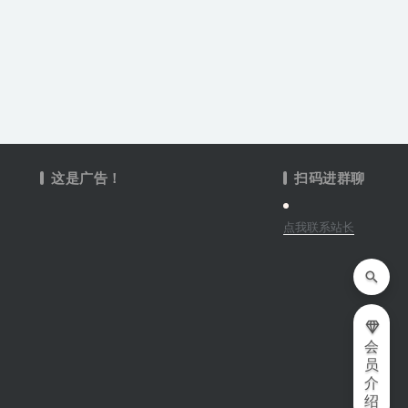
这是广告！
扫码进群聊
点我联系站长
会
员
介
绍