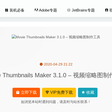
装机必备
Adobe专题
JetBrains专题
2020-04-29 21:22
PDFMaster 4.0.0(2020-09-14) – PDF编辑转换、OCR识别工具
2
e Thumbnails Maker 3.1.0 – 视频缩略
 Studio Code 1.48.2 中文版-微软轻量开源全能代码编辑器
2020-08-2
ale 9.9.5 – eBay网上在线拍卖客户端
2026-04-02
us 2.20 – 专业的图像版面设计软件
2020-04-29
立即下载
VIP免费下载
收藏
P 9.0.0.3690 RC for Mac中文版-交互原型设计神器
2020-03-26
如浏览本站时遇到问题，请及时与站长联系！