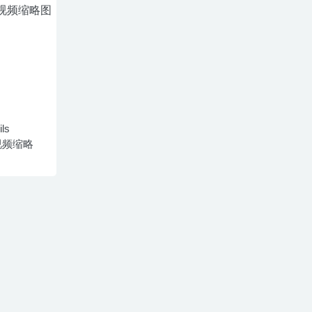
ls
– 视频缩略