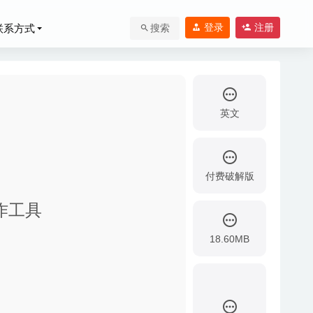
登录
注册
联系方式
搜索
英文
付费破解版
020-09-16
图制作工具
6
18.60MB