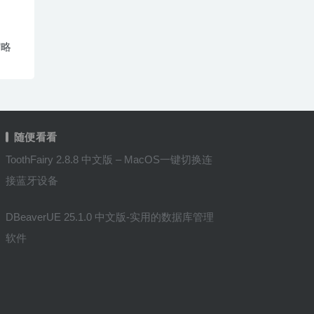
缩略
随便看看
ToothFairy 2.8.8 中文版 – MacOS一键切换连
接蓝牙设备
DBeaverUE 25.1.0 中文版-实用的数据库管理
软件