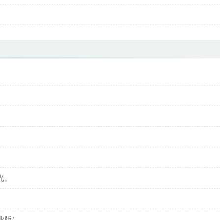
光。
业版）