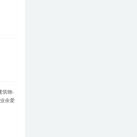
建筑物-
括业余爱