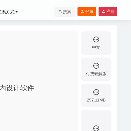
登录
注册
联系方式
搜索
中文
付费破解版
居室内设计软件
297.11MB
理工具
2020-04-