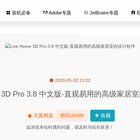
装机必备
Adobe专题
JetBrains专题
2020-05-02 23:02
 Speed Test 3.1 for Mac- 单线程网络测速工具
2020-04-01
ome 3D Pro 3.8 中文版-直观易用的高级家
 Text 4.0 (4079) Dev 中文版-非常出色的代码编辑器
2020-07-18
m 1.0.33 for Mac中文版-终端模拟器/ssh/sftp客户端
2020-03-01
ects 2020.1 14.1.1 (8865) 中文版-优秀的照片滤镜/LUT/纹理处
天翼网盘
密码:dm99
收藏
如浏览本站时遇到问题，请及时与站长联系！
raph 2.1.21 – 磁盘文件占用分析工具
2020-09-09