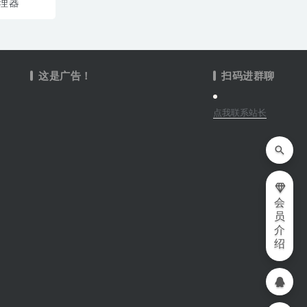
理器
这是广告！
扫码进群聊
点我联系站长
会
员
介
绍