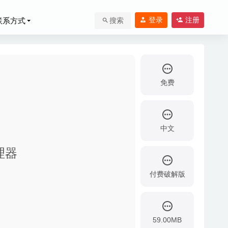
登录
注册
联系方式
搜索
免费
中文
理器
付费破解版
59.00MB