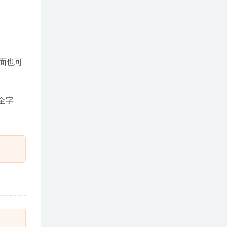
面也可
全字