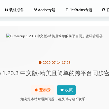
装机必备
Adobe专题
JetBrains专题
2020-07-14 17:23
kup Pro 3.7.3 – 非常优秀的Mac备份软件
2023-11-09
rcup 1.20.3 中文版-精美且简单的跨平台同
 Photo Studio 6.2.1681 中文版-最好的全能看图工具
2020-04-26
Switcher 1.42 – 轻便小巧的窗口切换工具
2021-05-04
ch 5.1.0 for Mac- 系统性能测试工具
2020-03-03
蓝奏云
收藏
 Studio 2.2.3 – 优秀的屏幕录制与编辑软件
2020-05-22
如浏览本站时遇到问题，请及时与站长联系！