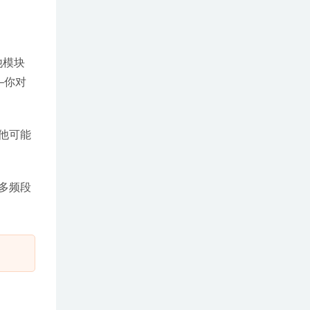
他模块
–你对
他可能
、多频段