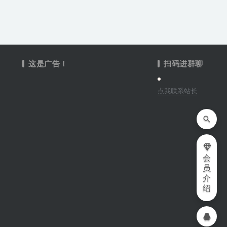
这是广告！
扫码进群聊
点我联系站长
会
员
介
绍