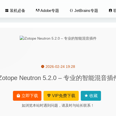
装机必备
Adobe专题
JetBrains专题
2026-02-24 19:28
ects 2020.1 14.1.1 (8865) 中文版-优秀的照片滤镜/LUT/纹理处
iZotope Neutron 5.2.0 – 专业的智能混音插
ter 5.5 中文版-界面非常清爽的MarkDown写作工具
2020-05-15
oks 2.2 破解版 – 文档编辑管理和日程备忘工具
2020-07-10
立即下载
VIP免费下载
收藏
Screen Shade 1.5 – 屏幕颜色亮度调节工具
2023-04-18
如浏览本站时遇到问题，请及时与站长联系！
ouch 1.17.9 – 触控板多点自定义手势操作
2020-04-29