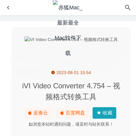
2023-08-01 15:54
FSNotes 4.2.2 中文版-轻量级笔记软件
2020-05-08
Alfred 4 Powerpack 4.1 (1164) 中文版-本地搜索及应用快
iVI Video Converter 4.754 – 视
速启动
2020-06-24
频格式转换工具
iTube Studio 7.4.2.3 for Mac- Youtube视频下载与格式转换
工具
2020-03-22
蓝奏云
百度网盘
收藏
Movavi Slideshow Maker 6.4.0 for Mac中文版-视频编辑与
格式转换工具
2020-03-26
如浏览本站时遇到问题，请及时与站长联系！
Affinity Designer Beta 1.8.2 for Mac中文版-最流畅的矢量