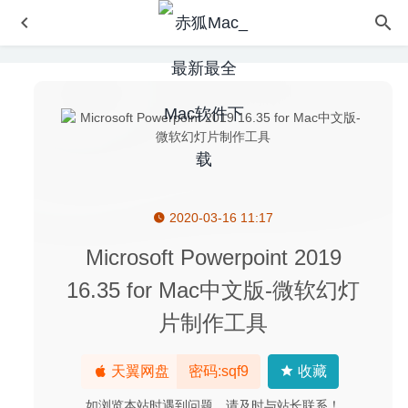
2020-03-16 11:17
Resolutionator 2.4 – 轻松调整显示器分辨率的工具
2023-
06-23
Microsoft Powerpoint 2019
CAD迷你看图 4.0.0 for Mac中文版-CAD文件DWG快速查看
16.35 for Mac中文版-微软幻灯
工具
2020-03-14
片制作工具
Rhinoceros 6.25 (20114) 中文版-功能最齐全的三维建模软
件
2020-05-01
Sketch 67.2 中文版-优秀的矢量绘图软件
2020-07-08
天翼网盘
密码:sqf9
收藏
Ummy Video Downloader 1.72 – YouTube视频下载软件
如浏览本站时遇到问题，请及时与站长联系！