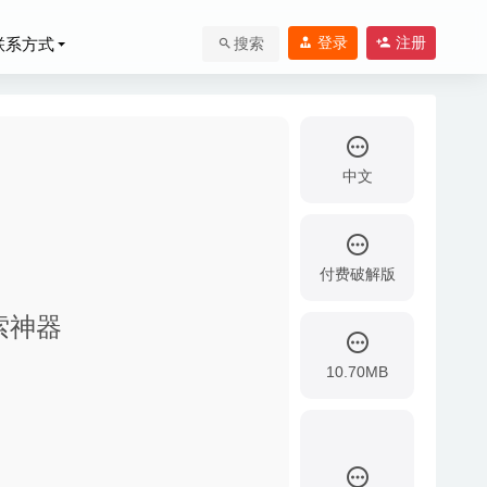
登录
注册
联系方式
搜索
中文
付费破解版
搜索神器
10.70MB