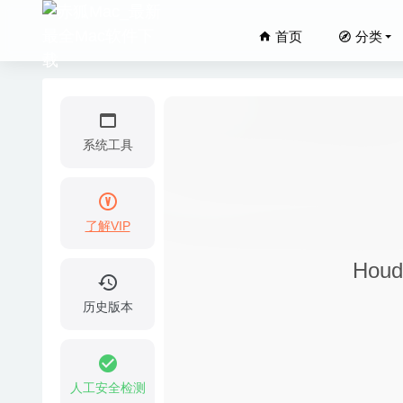
首页
分类
系统工具
了解VIP
PhotoSw
Hou
HandBr
OnyX 3
历史版本
NXPowe
A Bette
人工安全检测