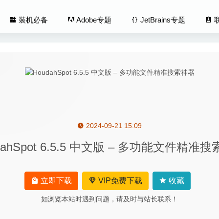
装机必备
Adobe专题
JetBrains专题
2024-09-21 15:09
eeper X 3.6.1 for Mac- 非常高效的重复照片清理工具
2020-03-07
dahSpot 6.5.5 中文版 – 多功能文件精准
ake 1.9.2 中文版-功能强大的视频压缩及格式转换
2025-07-03
.7.6 for Mac中文版-老牌Mac系统维护工具
2020-02-24
rLite Desktop 11.0.0 – 优秀的办公文件高级压缩工具
2026-04-21
立即下载
VIP免费下载
收藏
r Finder Attributes 7.48 – 强大的文件属性批量修改工具
2026-08-07
如浏览本站时遇到问题，请及时与站长联系！