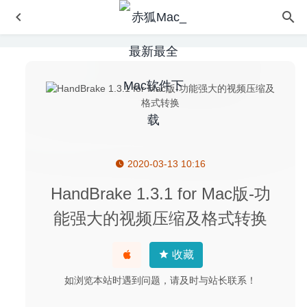
2020-03-13 10:16
OmmWriter 1.63 – 无干扰专注于写作的软件
2020-05-03
Downie 4.1 中文版-视频网站视频下载工具
2020-07-20
HandBrake 1.3.1 for Mac版-功
ZY-Player 1.0.23 – 优秀的视频播放神器
2020-07-10
能强大的视频压缩及格式转换
Mirror for Philips TV 2.8.6 – 飞利浦智能电视投屏软件
2024-09-11
收藏
Rhino 8.30.26103.11002 中文版-功能最齐全的三维建模软
如浏览本站时遇到问题，请及时与站长联系！
件
2026-04-15