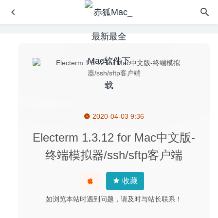
2020-04-03 9:36
Adguard 2.4.3 (718) Nightly for Mac中文版-世界上最高级
的广告过滤程序
2020-03-02
Electerm 1.3.12 for Mac中文版-
Wattagio 1.10.1 – 电池健康检测管理工具
2020-06-27
终端模拟器/ssh/sftp客户端
One Switch 1.35.4 中文版-MacOS必备万能开关工具
2026-
04-23
收藏
Separation Studio 2.1.1 – 优秀的图片分色工具
2020-05-19
如浏览本站时遇到问题，请及时与站长联系！
Filmage Screen 1.4.7 中文版 – 多功能屏幕录制和视频编辑
软件
2022-10-01