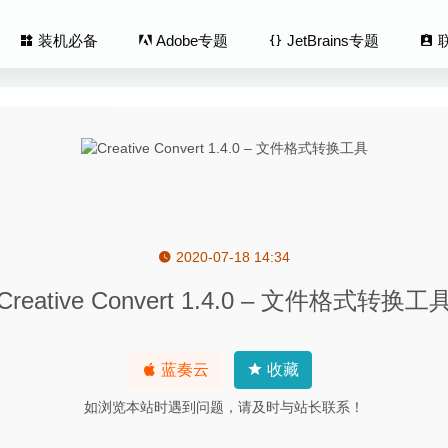
装机必备
Adobe专题
JetBrains专题
2020-07-18 14:34
ay 2.7.3(27302) – 硬盘信息统计查看工具
2020-08-16
Creative Convert 1.4.0 – 文件格式转换工
remiere Pro 2020 14.0.4(免激活版) for Mac中文版-专业的视
onverter 2.91.1713 – iWork文档格式转换工具
2022-06-17
蓝奏云
收藏
ert 1.105.0 中文版-图片批量格式转换处理工具
2025-06-25
如浏览本站时遇到问题，请及时与站长联系！
ion Plus 11.27 – 全面的多格式文档文件转换器
2025-07-16