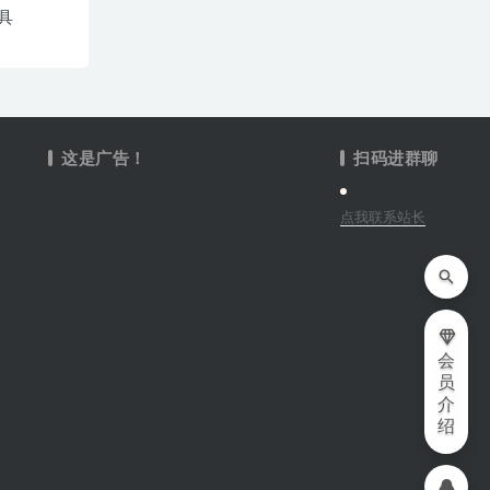
具
这是广告！
扫码进群聊
点我联系站长
会
员
介
绍