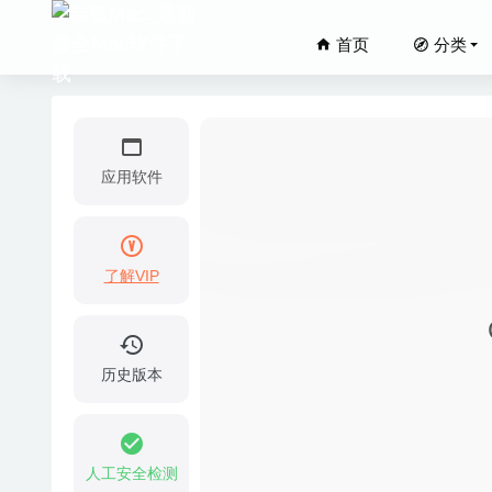
首页
分类
应用软件
了解VIP
Disk Xr
Adobe P
04-03
历史版本
iWork C
XnConv
Doxill
人工安全检测