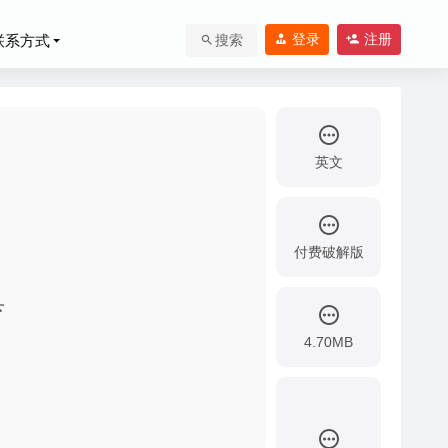
登录
注册
联系方式
搜索
英文
付费破解版
具
频编辑软件
2020-
4.70MB