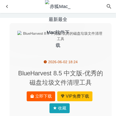
2026-06-02 18:24
MP3 Gain 4.8.0 中文版-MP3音量增大软件
2020-07-13
文件拖拽效率神器 Dropzone Pro 4.0.1 破解版
2020-02-12
BlueHarvest 8.5 中文版-优秀的
Cisdem ContactsMate 5.2.0 破解版–优秀的通讯录管理工
磁盘垃圾文件清理工具
具
2020-06-26
Disk Drill Enterprise 3.8.971 – 数据恢复工具
2020-05-05
立即下载
VIP免费下载
HitPaw Watermark Remover 2.4.7 中文版 – 图片视频快速
去水印工具
2025-09-29
收藏