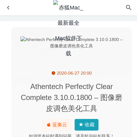
2020-06-27 20:00
App Tamer 2.5 for Mac- 优化CPU占用率延长电池续航
2020-02-26
Athentech Perfectly Clear
Fliqlo 1.8.3 for Mac中文版-翻转数字时钟屏幕保护程序
Complete 3.10.0.1800 – 图像磨
2020-03-09
皮调色美化工具
FontLab 7.1.4 (7515) – 专业字体设计编辑器
2020-08-03
Gifox Pro 2.2.5 – 最好用的Gif动画录制工具
2021-02-23
蓝奏云
收藏
Shortcut Bar 2.9.72 – 菜单栏快速启动工具
2026-03-14
如浏览本站时遇到问题，请及时与站长联系！